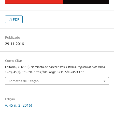
PDF
Publicado
29-11-2016
Como Citar
Editorial, C. (2016). Nominata de pareceristas.
Estudos Linguísticos (São Paulo.
1978)
,
45
(3), 673–691. https://doi.org/10.21165/el.v45i3.1781
Fomatos de Citação
Edição
v. 45 n. 3 (2016)