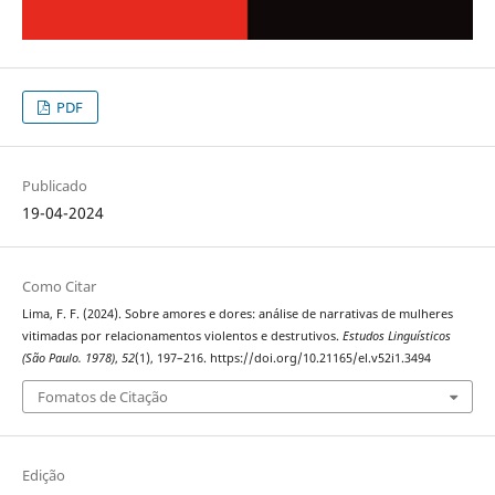
PDF
Publicado
19-04-2024
Como Citar
Lima, F. F. (2024). Sobre amores e dores: análise de narrativas de mulheres
vitimadas por relacionamentos violentos e destrutivos.
Estudos Linguísticos
(São Paulo. 1978)
,
52
(1), 197–216. https://doi.org/10.21165/el.v52i1.3494
Fomatos de Citação
Edição