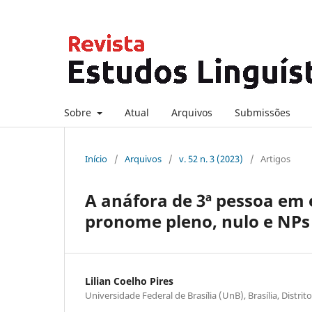
Sobre
Atual
Arquivos
Submissões
Início
/
Arquivos
/
v. 52 n. 3 (2023)
/
Artigos
A anáfora de 3ª pessoa em e
pronome pleno, nulo e NPs
Lilian Coelho Pires
Universidade Federal de Brasília (UnB), Brasília, Distrito