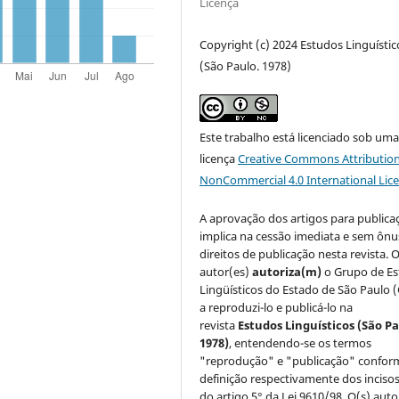
Licença
Copyright (c) 2024 Estudos Linguístic
(São Paulo. 1978)
Este trabalho está licenciado sob um
licença
Creative Commons Attribution
NonCommercial 4.0 International Lic
A aprovação dos artigos para publica
implica na cessão imediata e sem ônu
direitos de publicação nesta revista. O
autor(es)
autoriza(m)
o Grupo de E
Lingüísticos do Estado de São Paulo 
a reproduzi-lo e publicá-lo na
revista
Estudos Linguísticos
(São Pa
1978)
, entendendo-se os termos
"reprodução" e "publicação" confor
definição respectivamente dos incisos 
do artigo 5° da Lei 9610/98. O(s) auto