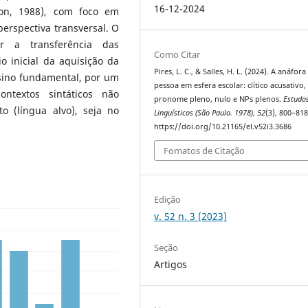
16-12-2024
ton, 1988), com foco em
perspectiva transversal. O
r a transferência das
Como Citar
o inicial da aquisição da
Pires, L. C., & Salles, H. L. (2024). A anáfora
nsino fundamental, por um
pessoa em esfera escolar: clítico acusativo,
ntextos sintáticos não
pronome pleno, nulo e NPs plenos.
Estudo
o (língua alvo), seja no
Linguísticos (São Paulo. 1978)
,
52
(3), 800–818
https://doi.org/10.21165/el.v52i3.3686
Fomatos de Citação
Edição
v. 52 n. 3 (2023)
Seção
Artigos