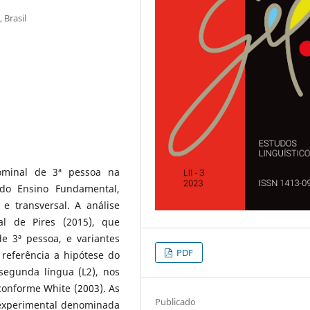
 Brasil
ominal de 3ª pessoa na
 do Ensino Fundamental,
e transversal. A análise
al de Pires (2015), que
de 3ª pessoa, e variantes
PDF
referência a hipótese do
segunda língua (L2), nos
conforme White (2003). As
Publicado
 experimental denominada