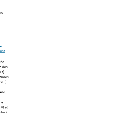
os
a
-
ense
.
ção
s dos
(s)
studos
(GEL)
ulo.
me
VI e I
r(es)