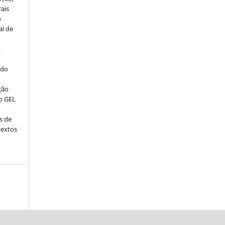
rais
o
al de
,
 do
ção
o GEL
s de
textos