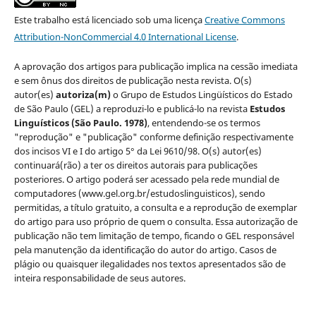
Este trabalho está licenciado sob uma licença
Creative Commons
Attribution-NonCommercial 4.0 International License
.
A aprovação dos artigos para publicação implica na cessão imediata
e sem ônus dos direitos de publicação nesta revista. O(s)
autor(es)
autoriza(m)
o Grupo de Estudos Lingüísticos do Estado
de São Paulo (GEL) a reproduzi-lo e publicá-lo na revista
Estudos
Linguísticos
(São Paulo. 1978)
, entendendo-se os termos
"reprodução" e "publicação" conforme definição respectivamente
dos incisos VI e I do artigo 5° da Lei 9610/98. O(s) autor(es)
continuará(rão) a ter os direitos autorais para publicações
posteriores. O artigo poderá ser acessado pela rede mundial de
computadores (www.gel.org.br/estudoslinguisticos), sendo
permitidas, a título gratuito, a consulta e a reprodução de exemplar
do artigo para uso próprio de quem o consulta. Essa autorização de
publicação não tem limitação de tempo, ficando o GEL responsável
pela manutenção da identificação do autor do artigo. Casos de
plágio ou quaisquer ilegalidades nos textos apresentados são de
inteira responsabilidade de seus autores.