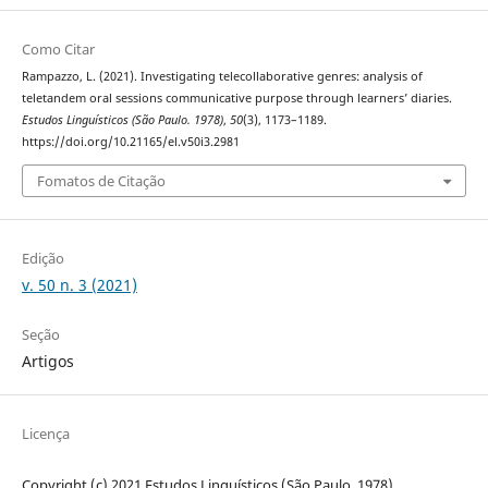
Como Citar
Rampazzo, L. (2021). Investigating telecollaborative genres: analysis of
teletandem oral sessions communicative purpose through learners’ diaries.
Estudos Linguísticos (São Paulo. 1978)
,
50
(3), 1173–1189.
https://doi.org/10.21165/el.v50i3.2981
Fomatos de Citação
Edição
v. 50 n. 3 (2021)
Seção
Artigos
Licença
Copyright (c) 2021 Estudos Linguísticos (São Paulo. 1978)