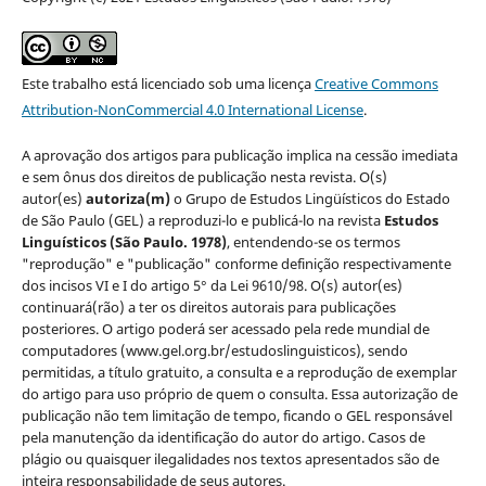
Este trabalho está licenciado sob uma licença
Creative Commons
Attribution-NonCommercial 4.0 International License
.
A aprovação dos artigos para publicação implica na cessão imediata
e sem ônus dos direitos de publicação nesta revista. O(s)
autor(es)
autoriza(m)
o Grupo de Estudos Lingüísticos do Estado
de São Paulo (GEL) a reproduzi-lo e publicá-lo na revista
Estudos
Linguísticos
(São Paulo. 1978)
, entendendo-se os termos
"reprodução" e "publicação" conforme definição respectivamente
dos incisos VI e I do artigo 5° da Lei 9610/98. O(s) autor(es)
continuará(rão) a ter os direitos autorais para publicações
posteriores. O artigo poderá ser acessado pela rede mundial de
computadores (www.gel.org.br/estudoslinguisticos), sendo
permitidas, a título gratuito, a consulta e a reprodução de exemplar
do artigo para uso próprio de quem o consulta. Essa autorização de
publicação não tem limitação de tempo, ficando o GEL responsável
pela manutenção da identificação do autor do artigo. Casos de
plágio ou quaisquer ilegalidades nos textos apresentados são de
inteira responsabilidade de seus autores.