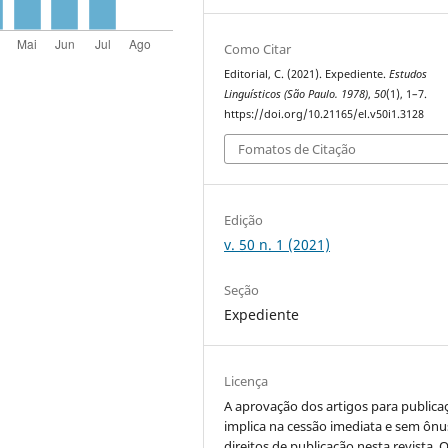
Como Citar
Editorial, C. (2021). Expediente.
Estudos
Linguísticos (São Paulo. 1978)
,
50
(1), 1–7.
https://doi.org/10.21165/el.v50i1.3128
Fomatos de Citação
Edição
v. 50 n. 1 (2021)
Seção
Expediente
Licença
A aprovação dos artigos para publica
implica na cessão imediata e sem ônu
direitos de publicação nesta revista. O