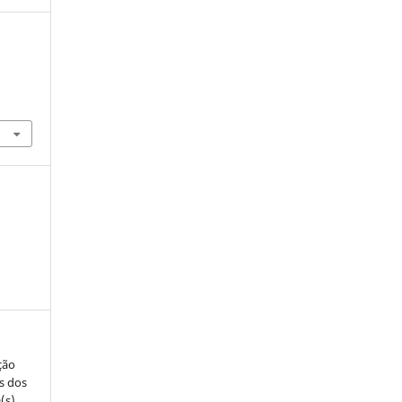
ção
s dos
(s)