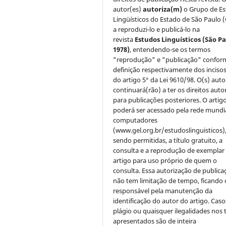
autor(es)
autoriza(m)
o Grupo de E
Lingüísticos do Estado de São Paulo 
a reproduzi-lo e publicá-lo na
revista
Estudos Linguísticos
(São Pa
1978)
, entendendo-se os termos
"reprodução" e "publicação" confor
definição respectivamente dos incisos 
do artigo 5° da Lei 9610/98. O(s) auto
continuará(rão) a ter os direitos auto
para publicações posteriores. O artig
poderá ser acessado pela rede mundi
computadores
(www.gel.org.br/estudoslinguisticos)
sendo permitidas, a título gratuito, a
consulta e a reprodução de exemplar
artigo para uso próprio de quem o
consulta. Essa autorização de publica
não tem limitação de tempo, ficando 
responsável pela manutenção da
identificação do autor do artigo. Caso
plágio ou quaisquer ilegalidades nos 
apresentados são de inteira