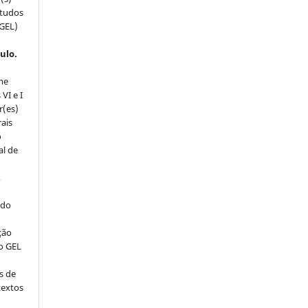
studos
(GEL)
ulo.
me
VI e I
r(es)
rais
o
al de
,
 do
ção
o GEL
s de
textos