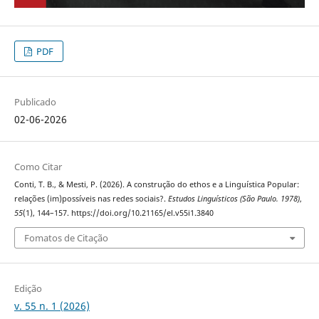
PDF
Publicado
02-06-2026
Como Citar
Conti, T. B., & Mesti, P. (2026). A construção do ethos e a Linguística Popular:
relações (im)possíveis nas redes sociais?.
Estudos Linguísticos (São Paulo. 1978)
,
55
(1), 144–157. https://doi.org/10.21165/el.v55i1.3840
Fomatos de Citação
Edição
v. 55 n. 1 (2026)