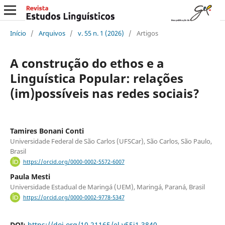
Início
/
Arquivos
/
v. 55 n. 1 (2026)
/
Artigos
A construção do ethos e a
Linguística Popular: relações
(im)possíveis nas redes sociais?
Tamires Bonani Conti
Universidade Federal de São Carlos (UFSCar), São Carlos, São Paulo,
Brasil
https://orcid.org/0000-0002-5572-6007
Paula Mesti
Universidade Estadual de Maringá (UEM), Maringá, Paraná, Brasil
https://orcid.org/0000-0002-9778-5347
DOI:
https://doi.org/10.21165/el.v55i1.3840