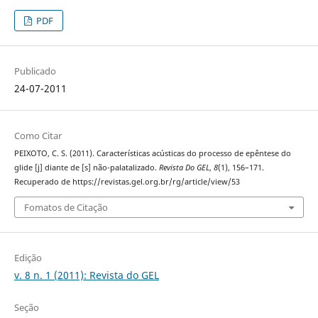
PDF
Publicado
24-07-2011
Como Citar
PEIXOTO, C. S. (2011). Características acústicas do processo de epêntese do
glide [j] diante de [s] não-palatalizado.
Revista Do GEL
,
8
(1), 156–171.
Recuperado de https://revistas.gel.org.br/rg/article/view/53
Fomatos de Citação
Edição
v. 8 n. 1 (2011): Revista do GEL
Seção