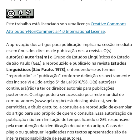
Este trabalho está licenciado sob uma licença
Creative Commons
Attribution-NonCommercial 4.0 International License
.
A aprovação dos artigos para publicação implica na cessão imediata
e sem ônus dos direitos de publicação nesta revista. O(s)
autor(es)
autoriza(m)
o Grupo de Estudos Lingüísticos do Estado
de São Paulo (GEL) a reproduzi-lo e publicá-lo na revista
Estudos
Linguísticos
(São Paulo. 1978)
, entendendo-se os termos
"reprodução" e "publicação" conforme definição respectivamente
dos incisos VI e I do artigo 5° da Lei 9610/98. O(s) autor(es)
continuará(rão) a ter os direitos autorais para publicações
posteriores. O artigo poderá ser acessado pela rede mundial de
computadores (www.gel.org.br/estudoslinguisticos), sendo
permitidas, a título gratuito, a consulta e a reprodução de exemplar
do artigo para uso próprio de quem o consulta. Essa autorização de
publicação não tem limitação de tempo, ficando o GEL responsável
pela manutenção da identificação do autor do artigo. Casos de
plágio ou quaisquer ilegalidades nos textos apresentados são de
inteira responsabilidade de seus autores.