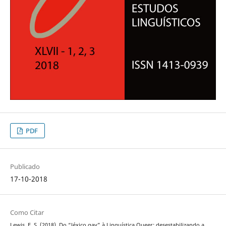
PDF
Publicado
17-10-2018
Como Citar
Lewis, E. S. (2018). Do “léxico gay” à Linguística Queer: desestabilizando a