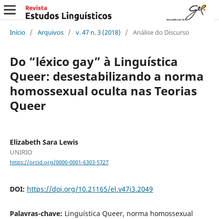
Início
/
Arquivos
/
v. 47 n. 3 (2018)
/
Análise do Discurso
Do “léxico gay” à Linguística
Queer: desestabilizando a norma
homossexual oculta nas Teorias
Queer
Elizabeth Sara Lewis
UNIRIO
https://orcid.org/0000-0001-6303-5727
DOI:
https://doi.org/10.21165/el.v47i3.2049
Palavras-chave:
Linguística Queer, norma homossexual