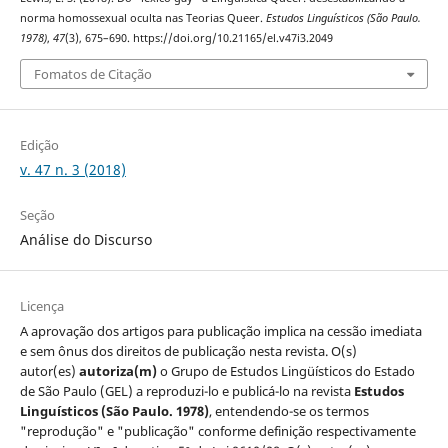
norma homossexual oculta nas Teorias Queer.
Estudos Linguísticos (São Paulo.
1978)
,
47
(3), 675–690. https://doi.org/10.21165/el.v47i3.2049
Fomatos de Citação
Edição
v. 47 n. 3 (2018)
Seção
Análise do Discurso
Licença
A aprovação dos artigos para publicação implica na cessão imediata
e sem ônus dos direitos de publicação nesta revista. O(s)
autor(es)
autoriza(m)
o Grupo de Estudos Lingüísticos do Estado
de São Paulo (GEL) a reproduzi-lo e publicá-lo na revista
Estudos
Linguísticos
(São Paulo. 1978)
, entendendo-se os termos
"reprodução" e "publicação" conforme definição respectivamente