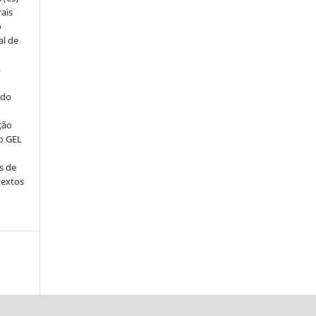
rais
o
al de
,
 do
ção
o GEL
s de
textos