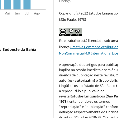
Licença
Copyright (c) 2022 Estudos Linguístic
(São Paulo. 1978)
Este trabalho está licenciado sob um
licença
Creative Commons Attribution
o Sudoeste da Bahia
NonCommercial 4.0 International Lic
A aprovação dos artigos para publica
implica na cessão imediata e sem ônu
direitos de publicação nesta revista. O
autor(es)
autoriza(m)
o Grupo de E
Lingüísticos do Estado de São Paulo 
a reproduzi-lo e publicá-lo na
revista
Estudos Linguísticos
(São Pa
1978)
, entendendo-se os termos
"reprodução" e "publicação" confor
definição respectivamente dos incisos 
do artigo 5° da Lei 9610/98. O(s) auto