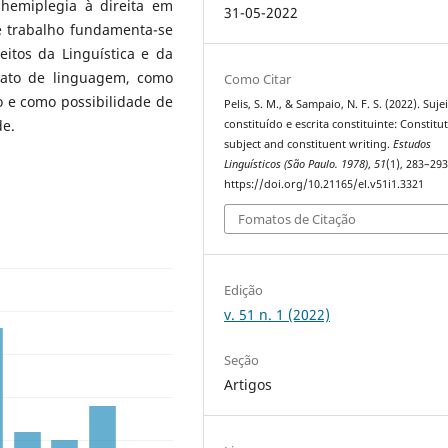
hemiplegia à direita em
31-05-2022
te trabalho fundamenta-se
eitos da Linguística e da
o ato de linguagem, como
Como Citar
o e como possibilidade de
Pelis, S. M., & Sampaio, N. F. S. (2022). Suje
de.
constituído e escrita constituinte: Constitu
subject and constituent writing.
Estudos
Linguísticos (São Paulo. 1978)
,
51
(1), 283–293
https://doi.org/10.21165/el.v51i1.3321
Fomatos de Citação
Edição
v. 51 n. 1 (2022)
Seção
Artigos