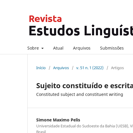
Sobre
Atual
Arquivos
Submissões
Início
/
Arquivos
/
v. 51 n. 1 (2022)
/
Artigos
Sujeito constituído e escrit
Constituted subject and constituent writing
Simone Maximo Pelis
Universidade Estadual do Sudoeste da Bahia (UESB), Vi
Brasil