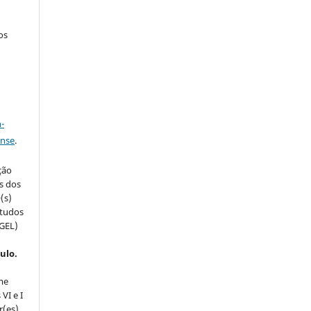
os
a
-
ense
.
ção
s dos
(s)
studos
(GEL)
ulo.
me
VI e I
r(es)