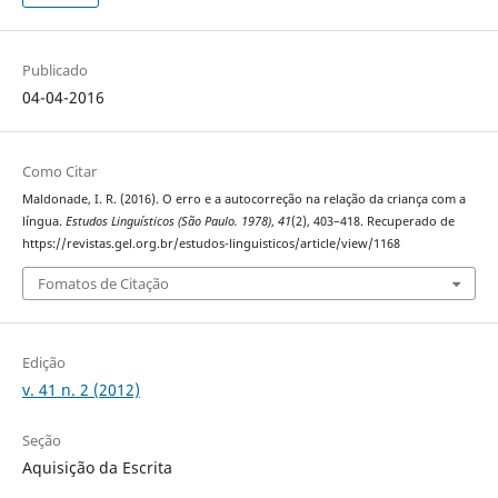
Publicado
04-04-2016
Como Citar
Maldonade, I. R. (2016). O erro e a autocorreção na relação da criança com a
língua.
Estudos Linguísticos (São Paulo. 1978)
,
41
(2), 403–418. Recuperado de
https://revistas.gel.org.br/estudos-linguisticos/article/view/1168
Fomatos de Citação
Edição
v. 41 n. 2 (2012)
Seção
Aquisição da Escrita