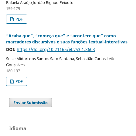
Rafaela Araújo Jordão Rigaud Peixoto
159-179
PDF
“Acaba que”, “começa que” e “acontece que” como
marcadores discursivos e suas funções textual-interativas
DOI:
https://doi.org/10.21165/el.v53i1.3603
Susie Midori dos Santos Sato Santana, Sebastião Carlos Leite
Gonçalves
180-197
PDF
Enviar Submissão
Idioma