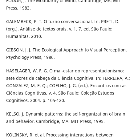
FODOR, J. The Modularity of Mind. Cambridge, MA: MIT
Press, 1983.
GALEMBECK, P. T. O turno conversacional. In: PRETI, D.
(org.). Análise de textos orais. v. 1. 7. ed. São Paulo:
Humanitas, 2010.
GIBSON, J. J. The Ecological Approach to Visual Perception.
Psychology Press, 1986.
HASELAGER, W. F. G. O mal-estar do representacionismo:
sete dores de cabeça da Ciência Cognitiva. In: FERREIRA, A.;
GONZALEZ, M. E. Q.; COELHO, J. G. (ed.). Encontros com as
Ciências Cognitivas, v. 4. São Paulo: Coleção Estudos
Cognitivos, 2004. p. 105-120.
KELSO, J. Dynamic patterns: the self-organization of brain
and behavior. Cambridge, MA: MIT Press, 1995.
KOLINSKY, R. et al. Processing interactions between