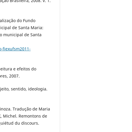
ação Brasileira, 2008. v. 1.
talização do Fundo
icipal de Santa Maria:
co municipal de Santa
o-fiexufsm2011-
eitura e efeitos do
res, 2007.
eito, sentido, ideologia.
inoza. Tradução de Maria
UX, Michel. Remontons de
quiétud du discours.
: