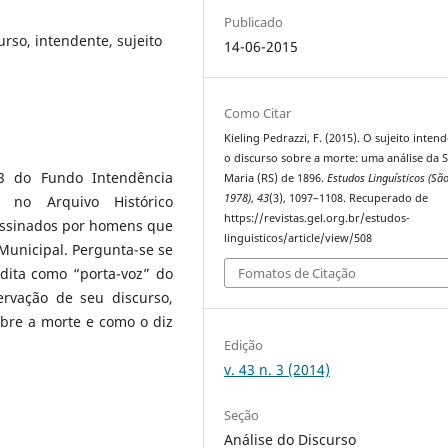
Publicado
urso, intendente, sujeito
14-06-2015
Como Citar
Kieling Pedrazzi, F. (2015). O sujeito inten
o discurso sobre a morte: uma análise da 
3 do Fundo Intendência
Maria (RS) de 1896.
Estudos Linguísticos (Sã
1978)
,
43
(3), 1097–1108. Recuperado de
 no Arquivo Histórico
https://revistas.gel.org.br/estudos-
assinados por homens que
linguisticos/article/view/508
Municipal. Pergunta-se se
dita como “porta-voz” do
Fomatos de Citação
ervação de seu discurso,
obre a morte e como o diz
Edição
v. 43 n. 3 (2014)
Seção
Análise do Discurso