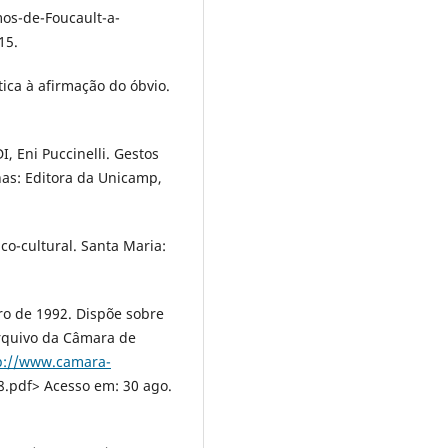
s-de-Foucault-a-
15.
ica à afirmação do óbvio.
, Eni Puccinelli. Gestos
inas: Editora da Unicamp,
co-cultural. Santa Maria:
o de 1992. Dispõe sobre
Arquivo da Câmara de
p://www.camara-
.pdf> Acesso em: 30 ago.