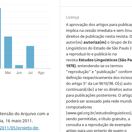
Licença
A aprovação dos artigos para publica
implica na cessão imediata e sem ônu
direitos de publicação nesta revista. O
autor(es)
autoriza(m)
o Grupo de E
Lingüísticos do Estado de São Paulo 
a reproduzi-lo e publicá-lo na
revista
Estudos Linguísticos
(São Pa
1978)
, entendendo-se os termos
"reprodução" e "publicação" confor
definição respectivamente dos incisos 
do artigo 5° da Lei 9610/98. O(s) auto
continuará(rão) a ter os direitos auto
para publicações posteriores. O artig
poderá ser acessado pela rede mundi
computadores
(www.gel.org.br/estudoslinguisticos)
tensão do Arquivo com a
sendo permitidas, a título gratuito, a
ia, 16 maio 2011.
consulta e a reprodução de exemplar
2011/05/projeto-de-
artigo para uso próprio de quem o