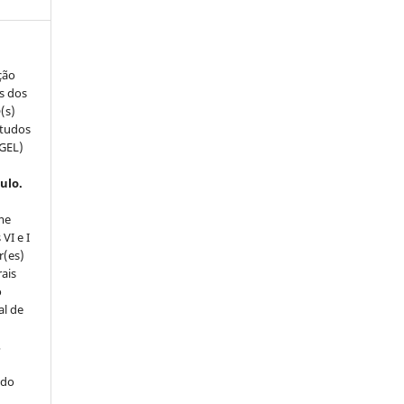
ção
s dos
(s)
studos
(GEL)
ulo.
me
VI e I
r(es)
rais
o
al de
,
 do