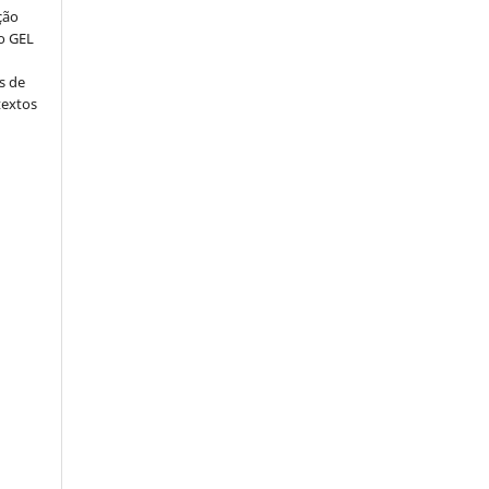
ção
o GEL
s de
textos