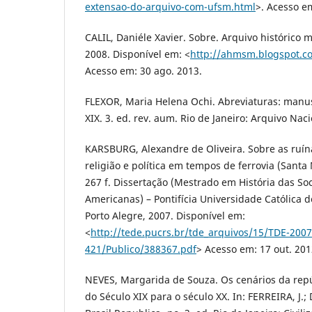
extensao-do-arquivo-com-ufsm.html
>. Acesso em
CALIL, Daniéle Xavier. Sobre. Arquivo histórico 
2008. Disponível em: <
http://ahmsm.blogspot.c
Acesso em: 30 ago. 2013.
FLEXOR, Maria Helena Ochi. Abreviaturas: manus
XIX. 3. ed. rev. aum. Rio de Janeiro: Arquivo Naci
KARSBURG, Alexandre de Oliveira. Sobre as ruín
religião e política em tempos de ferrovia (Santa
267 f. Dissertação (Mestrado em História das So
Americanas) – Pontifícia Universidade Católica d
Porto Alegre, 2007. Disponível em:
<
http://tede.pucrs.br/tde_arquivos/15/TDE-200
421/Publico/388367.pdf
> Acesso em: 17 out. 201
NEVES, Margarida de Souza. Os cenários da repúb
do Século XIX para o século XX. In: FERREIRA, J.;