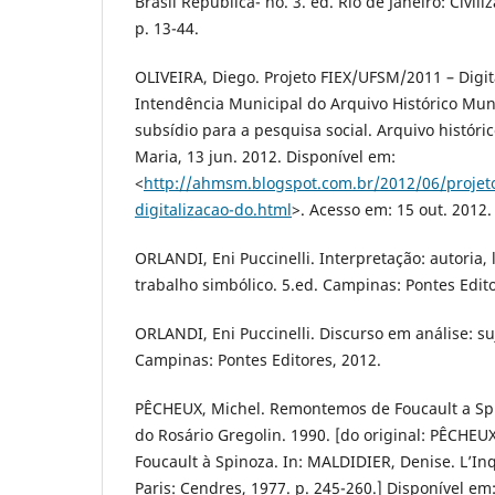
Brasil Republica- no. 3. ed. Rio de Janeiro: Civiliz
p. 13-44.
OLIVEIRA, Diego. Projeto FIEX/UFSM/2011 – Digi
Intendência Municipal do Arquivo Histórico Mun
subsídio para a pesquisa social. Arquivo históri
Maria, 13 jun. 2012. Disponível em:
<
http://ahmsm.blogspot.com.br/2012/06/projet
digitalizacao-do.html
>. Acesso em: 15 out. 2012.
ORLANDI, Eni Puccinelli. Interpretação: autoria, l
trabalho simbólico. 5.ed. Campinas: Pontes Edito
ORLANDI, Eni Puccinelli. Discurso em análise: suj
Campinas: Pontes Editores, 2012.
PÊCHEUX, Michel. Remontemos de Foucault a Sp
do Rosário Gregolin. 1990. [do original: PÊCHE
Foucault à Spinoza. In: MALDIDIER, Denise. L’In
Paris: Cendres, 1977. p. 245-260.] Disponível em