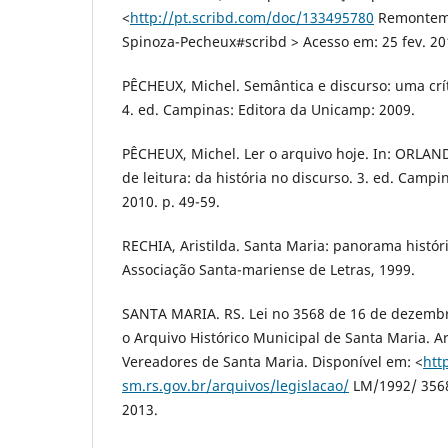
<
http://pt.scribd.com/doc/133495780
Remontemo
Spinoza-Pecheux#scribd > Acesso em: 25 fev. 20
PÊCHEUX, Michel. Semântica e discurso: uma crít
4. ed. Campinas: Editora da Unicamp: 2009.
PÊCHEUX, Michel. Ler o arquivo hoje. In: ORLANDI
de leitura: da história no discurso. 3. ed. Camp
2010. p. 49-59.
RECHIA, Aristilda. Santa Maria: panorama históri
Associação Santa-mariense de Letras, 1999.
SANTA MARIA. RS. Lei no 3568 de 16 de dezembr
o Arquivo Histórico Municipal de Santa Maria. 
Vereadores de Santa Maria. Disponível em: <
htt
sm.rs.gov.br/arquivos/legislacao/
LM/1992/ 3568
2013.