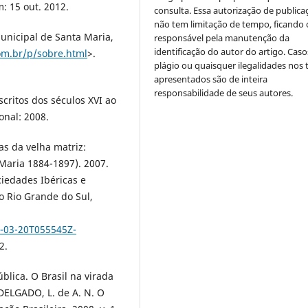
: 15 out. 2012.
consulta. Essa autorização de publica
não tem limitação de tempo, ficando 
municipal de Santa Maria,
responsável pela manutenção da
identificação do autor do artigo. Caso
om.br/p/sobre.html
>.
plágio ou quaisquer ilegalidades nos 
apresentados são de inteira
responsabilidade de seus autores.
critos dos séculos XVI ao
onal: 2008.
as da velha matriz:
 Maria 1884-1897). 2007.
ciedades Ibéricas e
o Rio Grande do Sul,
7-03-20T055545Z-
2.
lica. O Brasil na virada
 DELGADO, L. de A. N. O